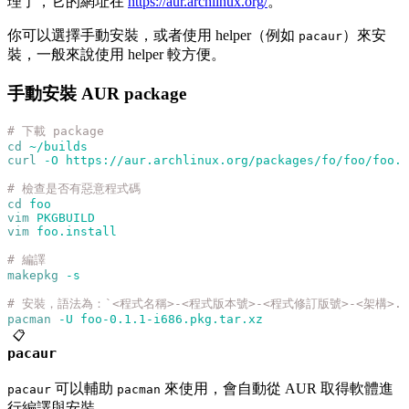
理了，它的網址在
https://aur.archlinux.org/
。
你可以選擇手動安裝，或者使用 helper（例如
）來安
pacaur
裝，一般來說使用 helper 較方便。
手動安裝 AUR package
# 下載 package
cd
 ~/builds
curl
 -O
 https://aur.archlinux.org/packages/fo/foo/foo.t
# 檢查是否有惡意程式碼
cd
 foo
vim
 PKGBUILD
vim
 foo.install
# 編譯
makepkg
 -s
# 安裝，語法為：`<程式名稱>-<程式版本號>-<程式修訂版號>-<架構>.pkg
pacman
 -U
 foo-0.1.1-i686.pkg.tar.xz
📋
pacaur
可以輔助
來使用，會自動從 AUR 取得軟體進
pacaur
pacman
行編譯與安裝。