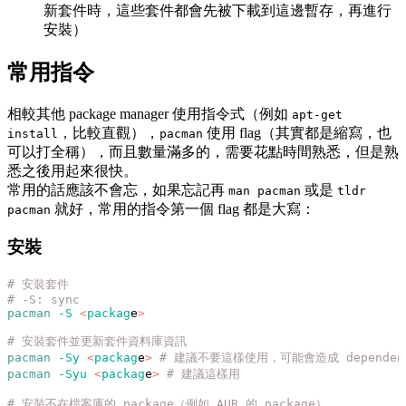
新套件時，這些套件都會先被下載到這邊暫存，再進行
安裝）
常用指令
相較其他 package manager 使用指令式（例如
apt-get
，比較直觀），
使用 flag（其實都是縮寫，也
install
pacman
可以打全稱），而且數量滿多的，需要花點時間熟悉，但是熟
悉之後用起來很快。
常用的話應該不會忘，如果忘記再
或是
man pacman
tldr
就好，常用的指令第一個 flag 都是大寫：
pacman
安裝
# 安裝套件
# -S: sync
pacman
 -S
 <
packag
e
>
# 安裝套件並更新套件資料庫資訊
pacman
 -Sy
 <
packag
e
>
 # 建議不要這樣使用，可能會造成 dependenc
pacman
 -Syu
 <
packag
e
>
 # 建議這樣用
# 安裝不在檔案庫的 package（例如 AUR 的 package）