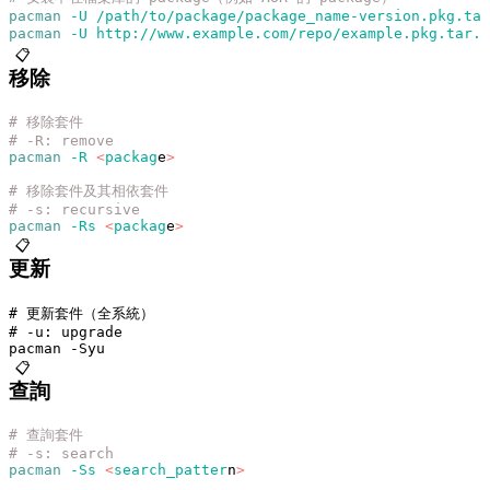
pacman
 -U
 /path/to/package/package_name-version.pkg.tar
pacman
 -U
 http://www.example.com/repo/example.pkg.tar.x
📋
移除
# 移除套件
# -R: remove
pacman
 -R
 <
packag
e
>
# 移除套件及其相依套件
# -s: recursive
pacman
 -Rs
 <
packag
e
>
📋
更新
# 更新套件（全系統）
# -u: upgrade
pacman -Syu
📋
查詢
# 查詢套件
# -s: search
pacman
 -Ss
 <
search_patter
n
>