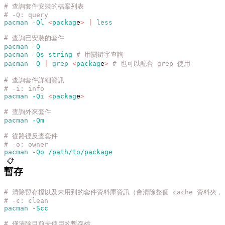
# 查詢套件安裝的檔案列表
# -Q: query
pacman
 -Ql
 <
packag
e
>
 |
 less
# 查詢已安裝的套件
pacman
 -Q
pacman
 -Qs
 string
 # 用關鍵字查詢
pacman
 -Q
 |
 grep
 <
packag
e
>
 # 也可以配合 grep 使用
# 查詢套件詳細資訊
# -i: info
pacman
 -Qi
 <
packag
e
>
# 查詢外來套件
pacman
 -Qm
# 從路徑反查套件
# -o: owner
pacman
 -Qo
 /path/to/package
📋
暫存
# 清除暫存檔以及未用到的套件資料庫資訊（會清除整個 cache 資料夾
# -c: clean
pacman
 -Scc
# 僅清除目前未使用的暫存檔