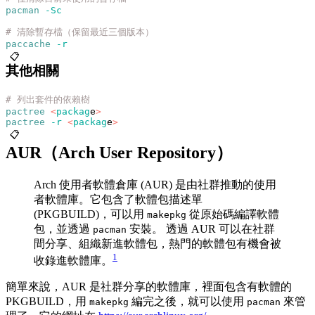
pacman
 -Sc
# 清除暫存檔（保留最近三個版本）
paccache
 -r
📋
其他相關
# 列出套件的依賴樹
pactree
 <
packag
e
>
pactree
 -r
 <
packag
e
>
📋
AUR（Arch User Repository）
Arch 使用者軟體倉庫 (AUR) 是由社群推動的使用
者軟體庫。它包含了軟體包描述單
(PKGBUILD)，可以用
從原始碼編譯軟體
makepkg
包，並透過
安裝。 透過 AUR 可以在社群
pacman
間分享、組織新進軟體包，熱門的軟體包有機會被
1
收錄進軟體庫。
簡單來說，AUR 是社群分享的軟體庫，裡面包含有軟體的
PKGBUILD，用
編完之後，就可以使用
來管
makepkg
pacman