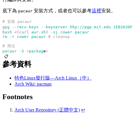
底下為
安裝方式，或者也可以參考
這裡
安裝。
pacaur
# 安裝 pacaur
gpg
 --recv-keys
 --keyserver
 hkp://pgp.mit.edu
 1EB2638FF
bash
 <(
curl
 aur.sh
)
 -si
 cower
 pacaur
rm
 -r
 cower
 pacaur
 # cleanup
# 用法
pacaur
 -S
 <
packag
e
>
📋
參考資料
特色Linux發行版—Arch Linux（中）
Arch Wiki: pacman
Footnotes
Arch User Repository (正體中文)
↩