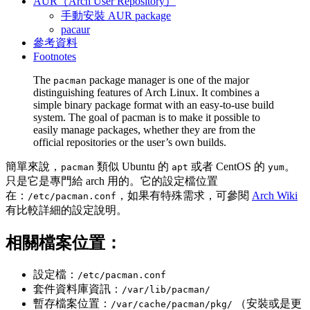
AUR（Arch User Repository）
手動安裝 AUR package
pacaur
參考資料
Footnotes
The
package manager is one of the major
pacman
distinguishing features of Arch Linux. It combines a
simple binary package format with an easy-to-use build
system. The goal of pacman is to make it possible to
easily manage packages, whether they are from the
official repositories or the user’s own builds.
簡單來說，
類似 Ubuntu 的
或者 CentOS 的
。
pacman
apt
yum
只是它是專門給 arch 用的。它的設定檔位置
在：
，如果有特殊需求，可參閱
Arch Wiki
/etc/pacman.conf
有比較詳細的設定說明。
相關檔案位置：
設定檔：
/etc/pacman.conf
套件資料庫資訊：
/var/lib/pacman/
暫存檔案位置：
（安裝或是更
/var/cache/pacman/pkg/